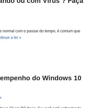
ando ou com Vírus ? Faça
 e normal com o passar do tempo, é comum que
tinue a ler »
esempenho do Windows 10
s