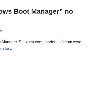
dows Boot Manager” no
ws
ot Manager. Se o seu computador está com esse
 a ler »