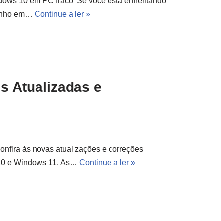
dows 10 em PC fraco. Se você está enfrentando
penho em…
Continue a ler »
s Atualizadas e
nfira ás novas atualizações e correções
 10 e Windows 11. As…
Continue a ler »