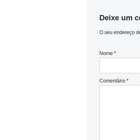
e
s
gr
e
b
A
a
Deixe um c
o
p
m
o
p
O seu endereço de
k
Nome
*
Comentário
*