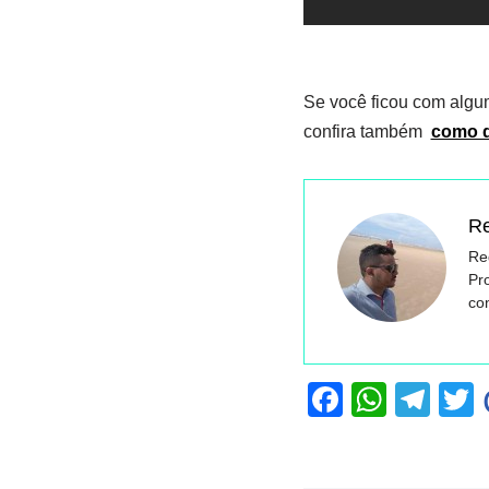
Se você ficou com algum
confira também
como d
Re
Reg
Pr
co
F
W
T
a
h
el
c
at
e
t