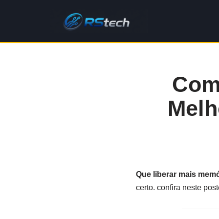
Pular
para
o
conteúdo
Com
Melh
Que liberar mais memó
certo. confira neste po