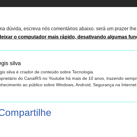
a dúvida, escreva nós comentários abaixo. será um prazer lhe 
eixar o computador mais rápido, desativando algumas fu
gis silva
is silva é criador de conteúdo sobre Tecnologia.
oprietário do CanalRS no Youtube há mais de 10 anos, trazendo semp
nhecimento ao público sobre Windows, Android, Segurança na Internet 
T
Compartilhe
wi
t