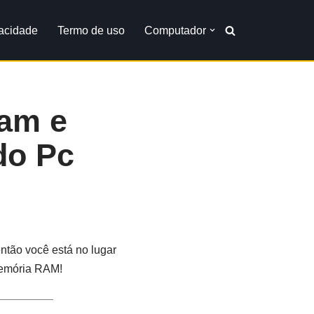
vacidade
Termo de uso
Computador
am e
do Pc
ntão você está no lugar
 memória RAM!