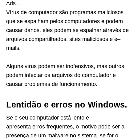
Ads...
V
í
rus
de
comput
ador
s
ão
program
as
mal
ic
ios
os
que
se
esp
al
ham
pel
os
comput
ad
ores
e
pod
em
caus
ar
d
anos
. e
les
pod
em
se
esp
al
har
at
rav
és
de
ar
qu
iv
os
comp
art
il
had
os
,
sites
mal
ic
ios
os
e
e
–
mails
.
Al
guns
v
í
rus
pod
em
ser
in
of
ens
iv
os
,
mas
out
ros
pod
em
infect
ar
os
ar
qu
iv
os
do
comput
ador
e
caus
ar
problem
as
de
func
ion
ament
o
.
L
ent
id
ão
e
er
ros
no
Windows
.
Se
o
se
u
comput
ador
está
lent
o
e
ap
resent
a
er
ros
frequentes,
o
motiv
o
p
ode
ser
a
pres
en
ça
de
um
malware
no
s
ist
ema
.
se for o