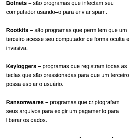
Botnets –
s
ão
program
as
que
infect
am
se
u
comput
ador
us
ando
–
o
para
en
vi
ar
spam
.
Rootkits –
s
ão
program
as
que
permit
em
que
um
ter
ce
iro
a
ces
se
se
u
comput
ador
de
form
a
o
cult
a
e
inv
as
iva
.
Keyloggers –
program
as
que
regist
ram
to
d
as
as
te
cl
as
que
s
ão
press
ion
adas
para
que
um
ter
ce
iro
poss
a
esp
iar
o
us
u
á
rio
.
Ransomwares –
program
as
que
c
ript
og
raf
am
se
us
ar
qu
iv
os
para
ex
ig
ir
um
pag
ament
o
para
liber
ar
os
dad
os
.