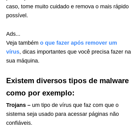
caso, tome muito cuidado e remova o mais rápido
possível.
Ads...
Veja também
o que fazer após remover um
vírus
, dicas importantes que você precisa fazer na
sua máquina.
Ex
ist
em
divers
os
tip
os
de
malware
com
o
por
exempl
o
:
Trojans –
um
tip
o
de
v
í
rus
que
f
az
com
que
o
s
ist
ema
se
ja
us
ado
para
a
cess
ar
p
á
gin
as
n
ão
conf
i
á
ve
is
.