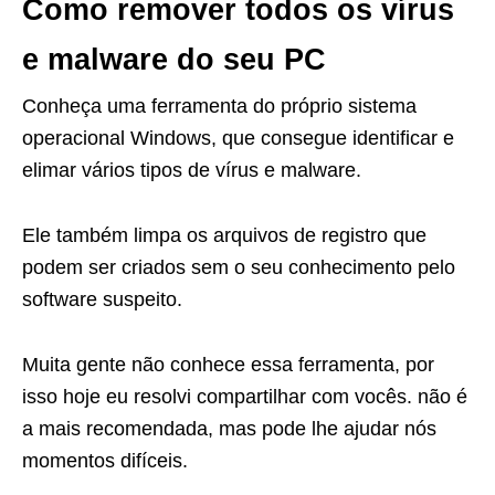
Como remover todos os vírus
e malware do seu PC
Conheça uma ferramenta do próprio sistema
operacional Windows, que consegue identificar e
elimar vários tipos de vírus e malware.
Ele
t
amb
é
m
lim
pa
os
ar
qu
iv
os
de
regist
ro
que
pod
em
ser
c
riad
os
sem
o
se
u
con
he
c
iment
o
pel
o
software
sus
pe
ito
.
Muita gente não conhece essa ferramenta, por
isso hoje eu resolvi compartilhar com vocês. não é
a mais recomendada, mas pode lhe ajudar nós
momentos difíceis.