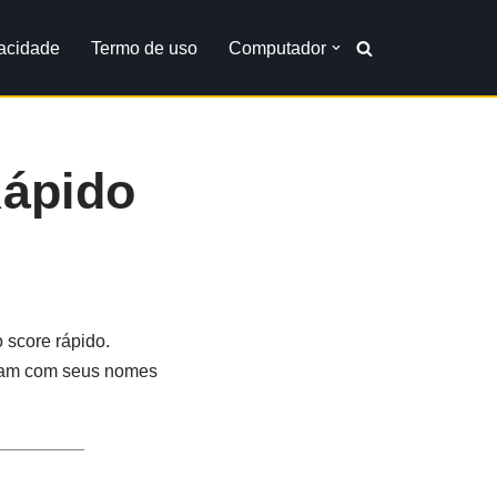
vacidade
Termo de uso
Computador
ápido
 score rápido.
tram com seus nomes