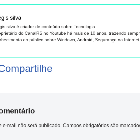
gis silva
is silva é criador de conteúdo sobre Tecnologia.
oprietário do CanalRS no Youtube há mais de 10 anos, trazendo semp
nhecimento ao público sobre Windows, Android, Segurança na Internet 
T
Compartilhe
wi
t
r
omentário
 e-mail não será publicado.
Campos obrigatórios são marcad