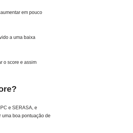
e aumentar em pouco
vido a uma baixa
r o score e assim
ore?
o SPC e SERASA, e
er uma boa pontuação de