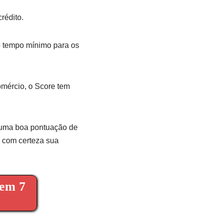
rédito.
o tempo mínimo para os
comércio, o Score tem
 uma boa pontuação de
e com certeza sua
 em 7